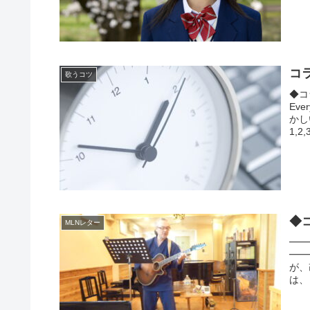
コ
歌うコツ
◆コ
Ev
かし
1,2,
◆
MLNレター
━━
━━
が、
は、