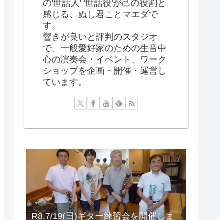
の'世話人' '世話役'が己の役割と
感じる、ぬし君ことマエダで
す。
響きが良いと評判のスタジオ
で、一般愛好家のための生音中
心の演奏会・イベント、ワーク
ショップを企画・開催・運営し
ています。
R8.7/19(日)ギター練習会を開催しま