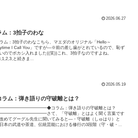
2026.06.27
ラム：3拍子のわな
ラム：3拍子のわなこちら、マエダのオリジナル「Hello～
erytime I Call You」ですが―※前の差し歯がとれているので、恥ず
いのでボカシ入れました((笑))これ、3拍子なのですよね。
3,1,2,3,と続きま...
2026.05.19
コラム：弾き語りの守破離とは？
━━━━━━━━━━━◆コラム：弾き語りの守破離とは？
━━━━━━━━━━━さて、「守破離」とはよく聞く言葉です
改めてグーグル先生に聞いてみると―・守破離（しゅはり）と
日本の武道や茶道、伝統芸能における修行の3段階（守・破・...