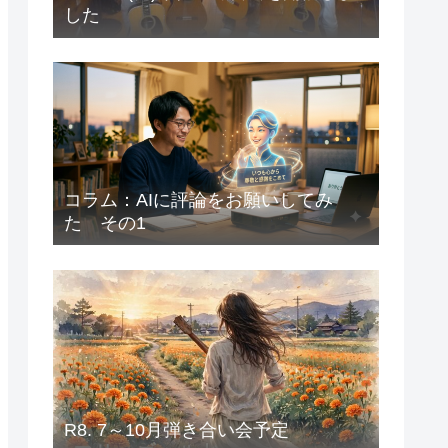
した
コラム：AIに評論をお願いしてみ
た その1
R8. 7～10月弾き合い会予定