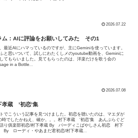
2026.07.22
ラム：AIに評論をお願いしてみた その1
、最近AIにハマっているのですが、主にGeminiを使っています。
ふと思いついて、試しにわたくしメのyoutube動画を、Geminiに
してもらいました。見てもらったのは、洋楽だけを歌う会の
age in a Bottle...
2026.07.08
下孝蔵 ’初恋’集
トでこういう記事を見つけました。初恋を聴いたのは、マエダが
の時でしたかねえ、確か。。。村下孝蔵 '初恋'集 あんぷらぐど
語り俱楽部初恋/村下孝蔵 By バーディこばやしさん初恋 村下
 By ローディ・やあまだ君初恋/村下孝蔵...