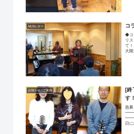
コ
MLNレター
◆コ
リス
て！
大限
[
お知らせ・ご案内
す
急募
━━
━━
日に
1...