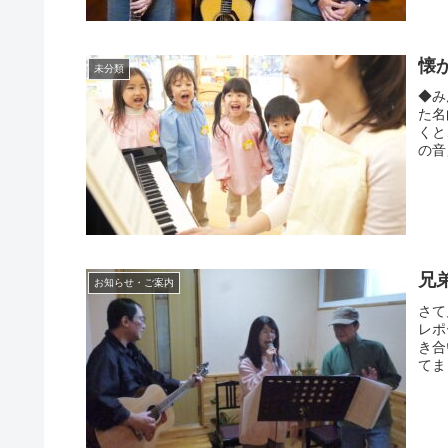
懐
未分類
◆み
た名
くと
の音
兄
お知らせ・ご案内
さて
レポ
き合
てま