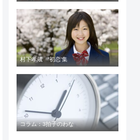
村下孝蔵 ’初恋’集
コラム：3拍子のわな