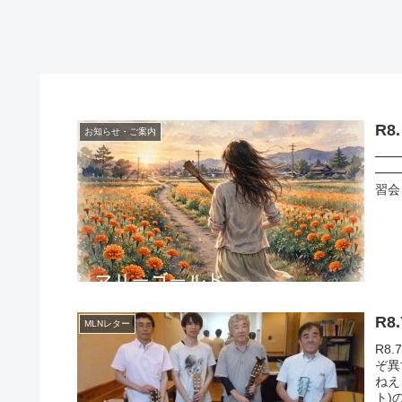
R8
お知らせ・ご案内
━━
━━━
習会 残
R8
MLNレター
R8
ぞ異
ねえ
ト)