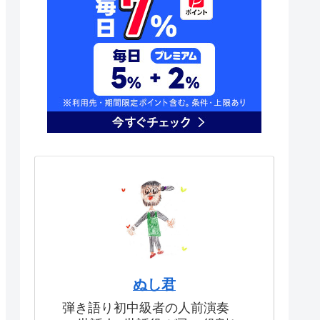
ぬし君
弾き語り初中級者の人前演奏