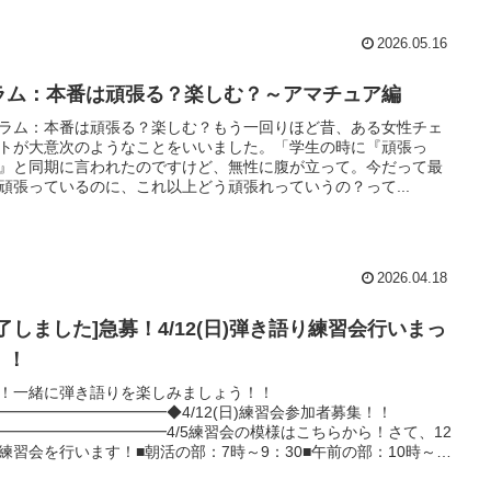
2026.05.16
ラム：本番は頑張る？楽しむ？～アマチュア編
ラム：本番は頑張る？楽しむ？もう一回りほど昔、ある女性チェ
トが大意次のようなことをいいました。「学生の時に『頑張っ
』と同期に言われたのですけど、無性に腹が立って。今だって最
頑張っているのに、これ以上どう頑張れっていうの？って...
2026.04.18
終了しました]急募！4/12(日)弾き語り練習会行いまっ
！！
！一緒に弾き語りを楽しみましょう！！
━━━━━━━━━━━◆4/12(日)練習会参加者募集！！
━━━━━━━━━━━4/5練習会の模様はこちらから！さて、12
練習会を行います！■朝活の部：7時～9：30■午前の部：10時～