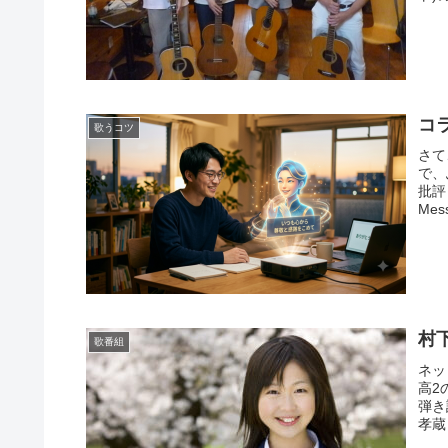
コ
歌うコツ
さて
で、
批評
Mess
村
歌番組
ネッ
高2
弾き
孝蔵