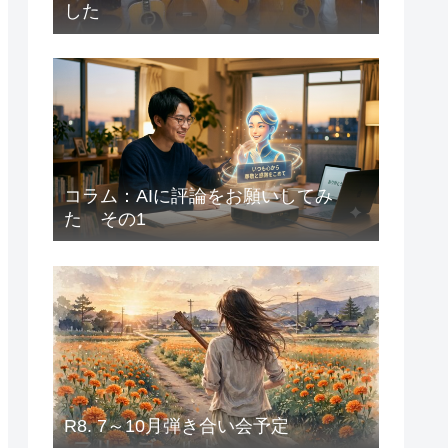
した
コラム：AIに評論をお願いしてみ
た その1
R8. 7～10月弾き合い会予定