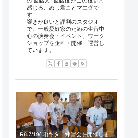
の'世話人' '世話役'が己の役割と
感じる、ぬし君ことマエダで
す。
響きが良いと評判のスタジオ
で、一般愛好家のための生音中
心の演奏会・イベント、ワーク
ショップを企画・開催・運営し
ています。
R8.7/19(日)ギター練習会を開催しま