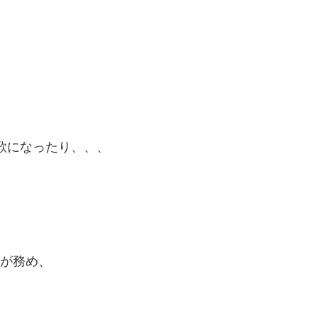
歌になったり、、、
。
)が務め、