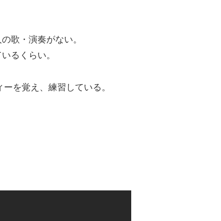
。
人の歌・演奏がない。
ているくらい。
ロディーを覚え、練習している。