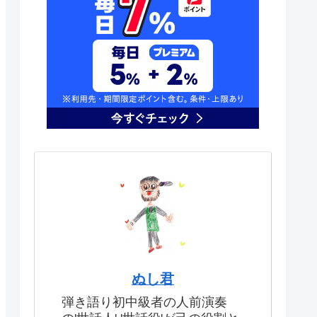
ぬし君
弾き語り初中級者の人前演奏