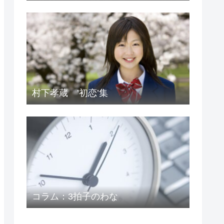
村下孝蔵 ’初恋’集
コラム：3拍子のわな