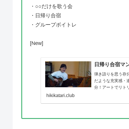
・○○だけを歌う会
・日帰り合宿
・グループボイトレ
[New]
日帰り合宿マ
弾き語りを思う存
だような充実感・
分！アートでリト
活動の活性化！思い
hikikatari.club