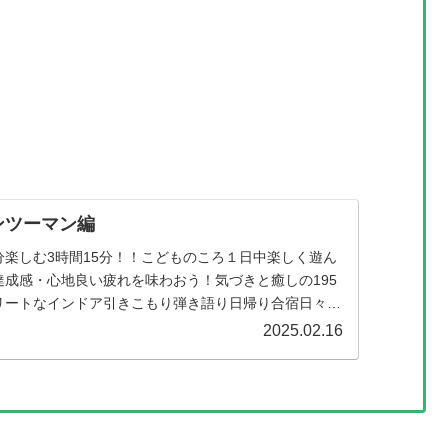
ンツーマン編
分楽しむ3時間15分！！こどものころ１日中楽しく遊ん
達成感・心地良い疲れを味わおう！気づきと癒しの195
リートなインドア引きこもり弾き語り日帰り合宿日々の
がけない発想！日常を...
2025.02.16