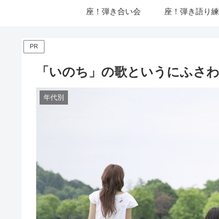
座！弾き合い会
座！弾き語り練
PR
「いのち」の歌というにふさわ
年代別