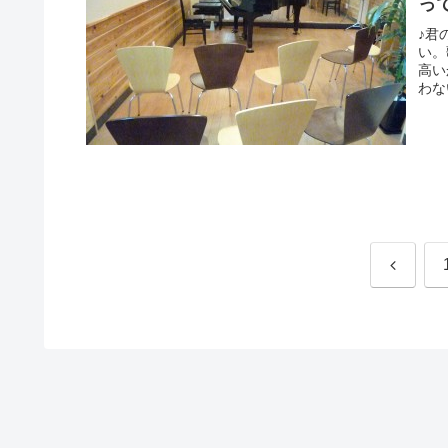
っ
♪君
い。
高い
わな
前
へ