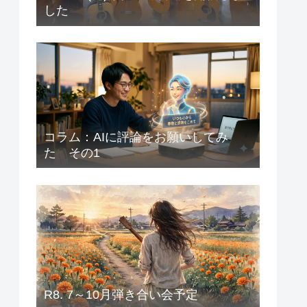
した
コラム：AIに評論をお願いしてみ
た その1
R8. 7～10月弾き合い会予定