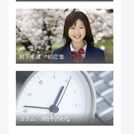
村下孝蔵 ’初恋’集
コラム：3拍子のわな