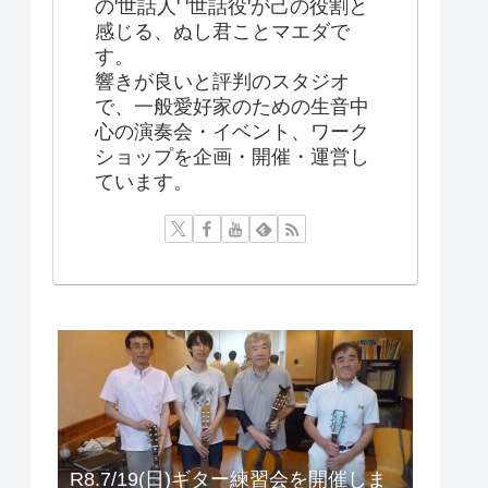
の'世話人' '世話役'が己の役割と
感じる、ぬし君ことマエダで
す。
響きが良いと評判のスタジオ
で、一般愛好家のための生音中
心の演奏会・イベント、ワーク
ショップを企画・開催・運営し
ています。
R8.7/19(日)ギター練習会を開催しま