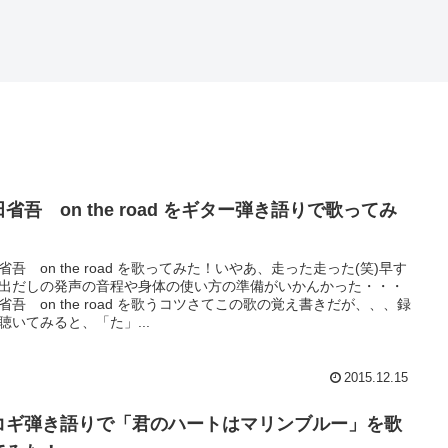
省吾 on the road をギター弾き語りで歌ってみ
！
省吾 on the road を歌ってみた！いやあ、走った走った(笑)早す
出だしの発声の音程や身体の使い方の準備がいかんかった・・・
省吾 on the road を歌うコツさてこの歌の覚え書きだが、、、録
聴いてみると、「た」...
2015.12.15
コギ弾き語りで「君のハートはマリンブルー」を歌