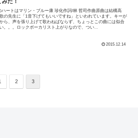
てみた！
のハートはマリン・ブルー康 珍化作詞/林 哲司作曲原曲は結構高
歌の先生に「1音下げてもいいですね」といわれています。キーが
から、声を張り上げて歌わねばならず、ちょっとこの曲には似合
い。。。ロックボーカリスト上がりなので、つい...
2015.12.14
1
2
3