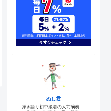
ぬし君
弾き語り初中級者の人前演奏