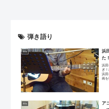
弾き語り
浜田
80s
た
浜田
ぎ！
浜田
画を
ア
80s